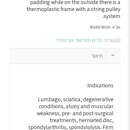
padding while on the outside there is a
thermoplastic frame with a string pulley
system.
מק"ט:
SD100/SD101
קטגוריה:
סדים ומיכשור אורטופדי
תיאור
Indications:
Lumbago, sciatica, degenerative
conditions, atony and muscular
weakness, pre- and post-surgical
treatments, herniated disc,
spondylarthritis, spondylolysis. Firm