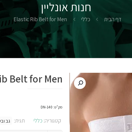
חנות אונליין
דף הבית
כללי
Elastic Rib Belt for Men
ib Belt for Men
מק"ט:
DN-140
קטגוריה:
כללי
תגית:
גב ובט