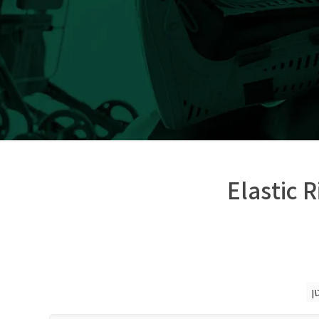
Elastic R
ן