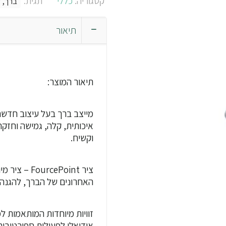
קטגוריה:
כללי
תגית:
ברך, ש
תיאור
תיאור המוצר:
איכותית, קלה, גמישה וחזקה
וקשיח.
ציר cePoint
האחרונים של הברך, להגנה 
זוויות מיוחדות המותאמות ל
אידיאלי לפעילות ספורטיבית