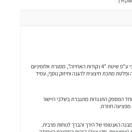
וק וירך
מייצב ברך בעל עיצוב חדשני ע"פ שיטת "4 נקודות האחיזה", מסגרת אלומיניום
 ופלטת מתכת חיצונית להגנה וחיזוק נוסף, עמיד
Four – ציר מיוחד המספק התנגדות מתגברת בשלבי היישור
מפציעה חוזרת.
מבנה האנטומי של הירך והברך לנוחות מרבית.
 (אופנועים, סקי ועוד) בזכות המסגרת העמידה.