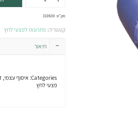
של
מגביה
מק"ט:
310630
רגל
קטגוריה:
פתרונות לפצעי לחץ
תיאור
Categories: איסו
פצעי לחץ