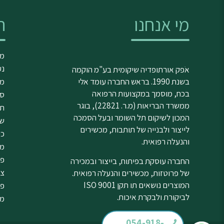
מי אנחנו
ה
מד
נע
אֹפק אורתופדיה שיקומית בע"מ הוקמה
בשנת 1990. בראש החברה עומד אלי
מג
בכח, מוסמך במקצועות הרפואה
סד
ממשרד הבריאות (מ.ר. 22821), בוגר
תנ
המכון לשיקום תל השומר ובעל הסמכה
שי
לייצור ולבנייה של תותבות, מכשירים
כי
והנעלה רפואית.
מנ
פר
החברה עוסקת בפיתוח, בייצור ובמכירה
צי
של פרוטזות, מכשירים והנעלה רפואית.
המוצרים נושאים תו תקן ISO 9001
פת
לביקורת ולבקרת איכות.
מו
054-918-