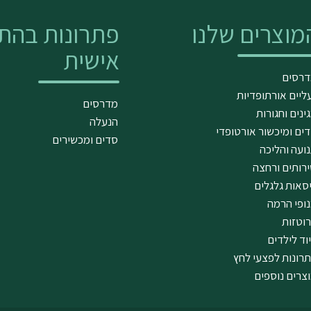
מוצרים שלנו
פתרונות בהת
אישית
רסים
ליים אורתופדיות
מדרסים
ינים וחגורות
הנעלה
ים ומיכשור אורטופדי
סדים ומכשירים
ועה והליכה
רותים ורחצה
סאות גלגלים
ופי הרמה
וטזות
וד לילדים
רונות לפצעי לחץ
צרים נוספים