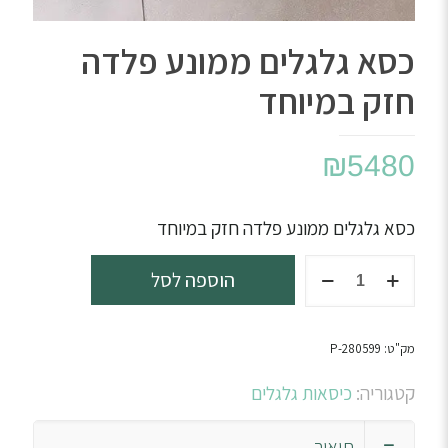
כסא גלגלים ממונע פלדה
חזק במיוחד
₪
5480
כסא גלגלים ממונע פלדה חזק במיוחד
כמות
הוספה לסל
של
כסא
גלגלים
מק"ט:
P-280599
ממונע
פלדה
קטגוריה:
כיסאות גלגלים
חזק
במיוחד
תיאור