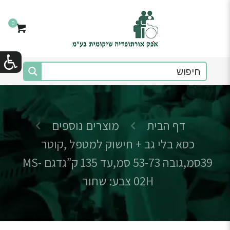
0
דף הבית
מוצרים נוספים
כסא בלי גב + חישוק למטפל ,קוטר
39סמ,גובה 53-73 סמ,עד 135 ק”גדגם MS-
02H צבע: שחור