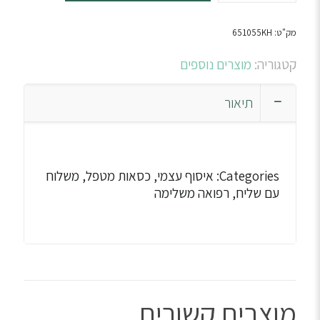
כסא
בלי
מק"ט:
651055KH
גב
+
קטגוריה:
מוצרים נוספים
חישוק
למטפל
תיאור
,קוטר
39סמ,גובה
53-
73
Categories: איסוף עצמי, כסאות מטפל, משלוח
סמ,עד
עם שליח, רפואה משלימה
135
ק”גדגם
MS-
02H
צבע:
שחור
מוצרים קשורים