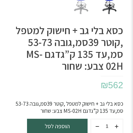
כסא בלי גב + חישוק למטפל
,קוטר 39סמ,גובה 53-73
סמ,עד 135 ק”גדגם MS-
02H צבע: שחור
₪
562
כסא בלי גב + חישוק למטפל ,קוטר 39סמ,גובה 53-73
סמ,עד 135 ק”גדגם MS-02H צבע: שחור
כמות
הוספה לסל
של