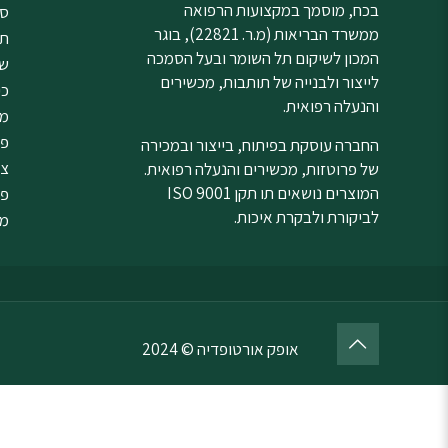
בכח, מוסמך במקצועות הרפואה
סד
ממשרד הבריאות (מ.ר. 22821), בוגר
תנ
המכון לשיקום תל השומר ובעל הסמכה
שי
לייצור ולבנייה של תותבות, מכשירים
כי
והנעלה רפואית.
מנ
פר
החברה עוסקת בפיתוח, בייצור ובמכירה
צי
של פרוטזות, מכשירים והנעלה רפואית.
המוצרים נושאים תו תקן ISO 9001
פת
לביקורת ולבקרת איכות.
מו
אופק אורטופדיה © 2024